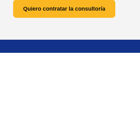
Quiero contratar la consultoría
Hacemos parte del crecimiento de tu empresa.
Menú principal
Nuestra empresa
Asistencia Legal
Consultoría
FAQ